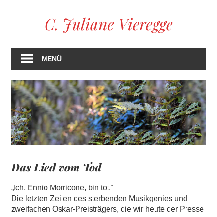
Zum
C. Juliane Vieregge
Inhalt
springen
MENÜ
Das Lied vom Tod
„Ich, Ennio Morricone, bin tot.“
Die letzten Zeilen des sterbenden Musikgenies und
zweifachen Oskar-Preisträgers, die wir heute der Presse