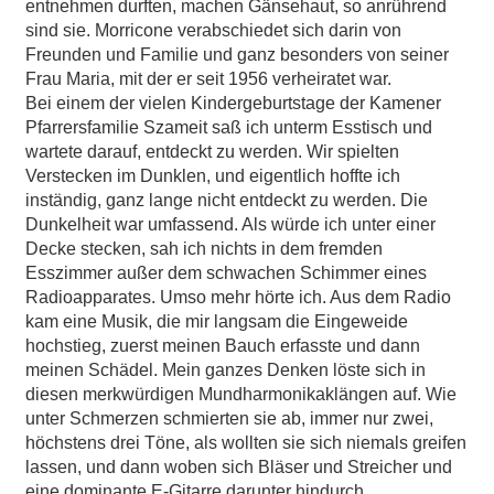
entnehmen durften, machen Gänsehaut, so anrührend
sind sie. Morricone verabschiedet sich darin von
Freunden und Familie und ganz besonders von seiner
Frau Maria, mit der er seit 1956 verheiratet war.
Bei einem der vielen Kindergeburtstage der Kamener
Pfarrersfamilie Szameit saß ich unterm Esstisch und
wartete darauf, entdeckt zu werden. Wir spielten
Verstecken im Dunklen, und eigentlich hoffte ich
inständig, ganz lange nicht entdeckt zu werden. Die
Dunkelheit war umfassend. Als würde ich unter einer
Decke stecken, sah ich nichts in dem fremden
Esszimmer außer dem schwachen Schimmer eines
Radioapparates. Umso mehr hörte ich. Aus dem Radio
kam eine Musik, die mir langsam die Eingeweide
hochstieg, zuerst meinen Bauch erfasste und dann
meinen Schädel. Mein ganzes Denken löste sich in
diesen merkwürdigen Mundharmonikaklängen auf. Wie
unter Schmerzen schmierten sie ab, immer nur zwei,
höchstens drei Töne, als wollten sie sich niemals greifen
lassen, und dann woben sich Bläser und Streicher und
eine dominante E-Gitarre darunter hindurch,