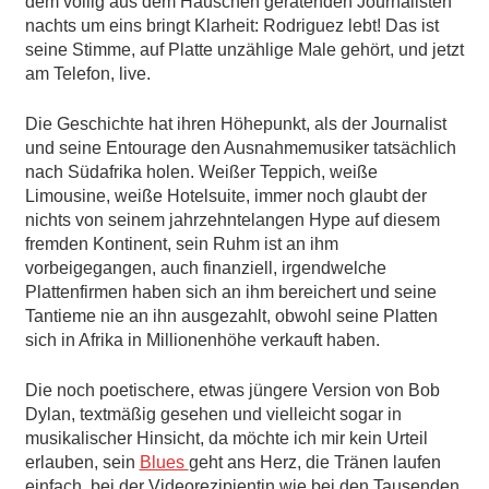
dem völlig aus dem Häuschen geratenden Journalisten
nachts um eins bringt Klarheit: Rodriguez lebt! Das ist
seine Stimme, auf Platte unzählige Male gehört, und jetzt
am Telefon, live.
Die Geschichte hat ihren Höhepunkt, als der Journalist
und seine Entourage den Ausnahmemusiker tatsächlich
nach Südafrika holen. Weißer Teppich, weiße
Limousine, weiße Hotelsuite, immer noch glaubt der
nichts von seinem jahrzehntelangen Hype auf diesem
fremden Kontinent, sein Ruhm ist an ihm
vorbeigegangen, auch finanziell, irgendwelche
Plattenfirmen haben sich an ihm bereichert und seine
Tantieme nie an ihn ausgezahlt, obwohl seine Platten
sich in Afrika in Millionenhöhe verkauft haben.
Die noch poetischere, etwas jüngere Version von Bob
Dylan, textmäßig gesehen und vielleicht sogar in
musikalischer Hinsicht, da möchte ich mir kein Urteil
erlauben, sein
Blues
geht ans Herz, die Tränen laufen
einfach, bei der Videorezipientin wie bei den Tausenden