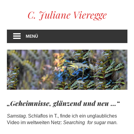
Zum
C. Juliane Vieregge
Inhalt
springen
MENÜ
„Geheimnisse, glänzend und neu …“
Samstag.
Schlaflos in T., finde ich ein unglaubliches
Video im weltweiten Netz:
Searching for sugar man.